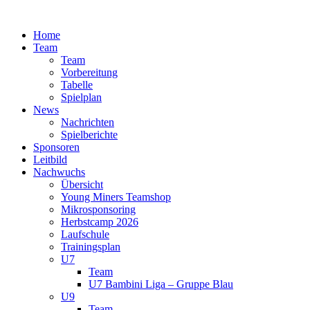
Zum
Inhalt
Home
springen
Team
Team
Vorbereitung
Tabelle
Spielplan
News
Nachrichten
Spielberichte
Sponsoren
Leitbild
Nachwuchs
Übersicht
Young Miners Teamshop
Mikrosponsoring
Herbstcamp 2026
Laufschule
Trainingsplan
U7
Team
U7 Bambini Liga – Gruppe Blau
U9
Team