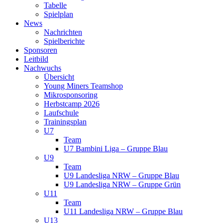
Tabelle
Spielplan
News
Nachrichten
Spielberichte
Sponsoren
Leitbild
Nachwuchs
Übersicht
Young Miners Teamshop
Mikrosponsoring
Herbstcamp 2026
Laufschule
Trainingsplan
U7
Team
U7 Bambini Liga – Gruppe Blau
U9
Team
U9 Landesliga NRW – Gruppe Blau
U9 Landesliga NRW – Gruppe Grün
U11
Team
U11 Landesliga NRW – Gruppe Blau
U13