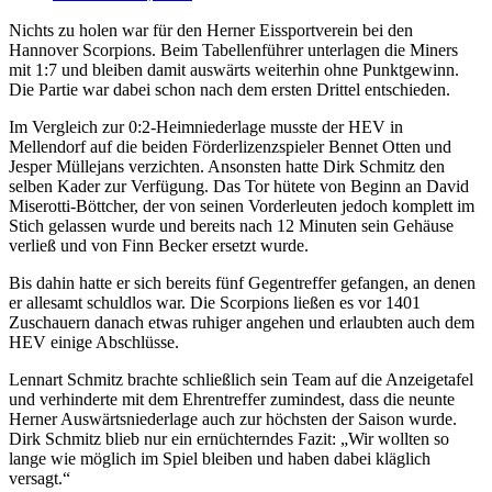
Nichts zu holen war für den Herner Eissportverein bei den
Hannover Scorpions. Beim Tabellenführer unterlagen die Miners
mit 1:7 und bleiben damit auswärts weiterhin ohne Punktgewinn.
Die Partie war dabei schon nach dem ersten Drittel entschieden.
Im Vergleich zur 0:2-Heimniederlage musste der HEV in
Mellendorf auf die beiden Förderlizenzspieler Bennet Otten und
Jesper Müllejans verzichten. Ansonsten hatte Dirk Schmitz den
selben Kader zur Verfügung. Das Tor hütete von Beginn an David
Miserotti-Böttcher, der von seinen Vorderleuten jedoch komplett im
Stich gelassen wurde und bereits nach 12 Minuten sein Gehäuse
verließ und von Finn Becker ersetzt wurde.
Bis dahin hatte er sich bereits fünf Gegentreffer gefangen, an denen
er allesamt schuldlos war. Die Scorpions ließen es vor 1401
Zuschauern danach etwas ruhiger angehen und erlaubten auch dem
HEV einige Abschlüsse.
Lennart Schmitz brachte schließlich sein Team auf die Anzeigetafel
und verhinderte mit dem Ehrentreffer zumindest, dass die neunte
Herner Auswärtsniederlage auch zur höchsten der Saison wurde.
Dirk Schmitz blieb nur ein ernüchterndes Fazit: „Wir wollten so
lange wie möglich im Spiel bleiben und haben dabei kläglich
versagt.“