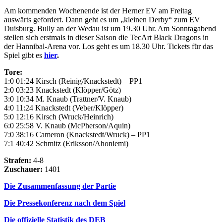
Am kommenden Wochenende ist der Herner EV am Freitag
auswärts gefordert. Dann geht es um „kleinen Derby“ zum EV
Duisburg. Bully an der Wedau ist um 19.30 Uhr. Am Sonntagabend
stellen sich erstmals in dieser Saison die TecArt Black Dragons in
der Hannibal-Arena vor. Los geht es um 18.30 Uhr. Tickets für das
Spiel gibt es
hier
.
Tore:
1:0 01:24 Kirsch (Reinig/Knackstedt) – PP1
2:0 03:23 Knackstedt (Klöpper/Götz)
3:0 10:34 M. Knaub (Trattner/V. Knaub)
4:0 11:24 Knackstedt (Veber/Klöpper)
5:0 12:16 Kirsch (Wruck/Heinrich)
6:0 25:58 V. Knaub (McPherson/Aquin)
7:0 38:16 Cameron (Knackstedt/Wruck) – PP1
7:1 40:42 Schmitz (Eriksson/Ahoniemi)
Strafen:
4-8
Zuschauer:
1401
Die Zusammenfassung der Partie
Die Pressekonferenz nach dem Spiel
Die offizielle Statistik des DEB