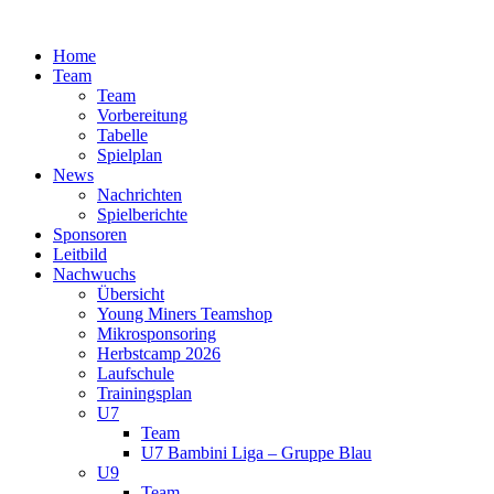
Zum
Inhalt
Home
springen
Team
Team
Vorbereitung
Tabelle
Spielplan
News
Nachrichten
Spielberichte
Sponsoren
Leitbild
Nachwuchs
Übersicht
Young Miners Teamshop
Mikrosponsoring
Herbstcamp 2026
Laufschule
Trainingsplan
U7
Team
U7 Bambini Liga – Gruppe Blau
U9
Team