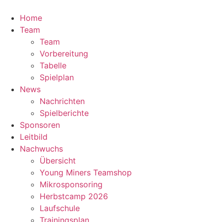
Zum
Inhalt
Home
springen
Team
Team
Vorbereitung
Tabelle
Spielplan
News
Nachrichten
Spielberichte
Sponsoren
Leitbild
Nachwuchs
Übersicht
Young Miners Teamshop
Mikrosponsoring
Herbstcamp 2026
Laufschule
Trainingsplan