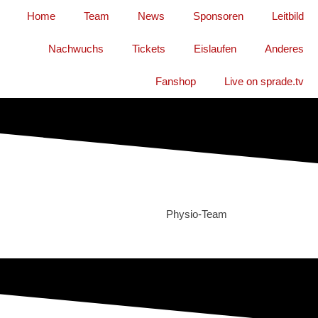
Home
Team
News
Sponsoren
Leitbild
Nachwuchs
Tickets
Eislaufen
Anderes
Fanshop
Live on sprade.tv
Physio-Team