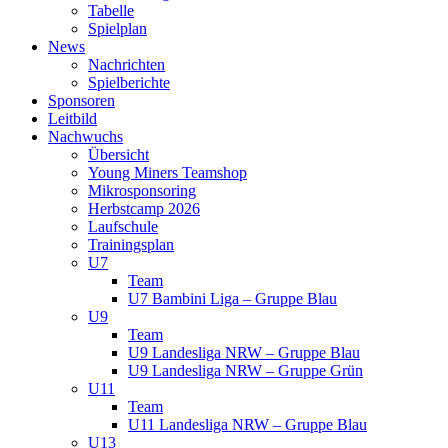
Tabelle
Spielplan
News
Nachrichten
Spielberichte
Sponsoren
Leitbild
Nachwuchs
Übersicht
Young Miners Teamshop
Mikrosponsoring
Herbstcamp 2026
Laufschule
Trainingsplan
U7
Team
U7 Bambini Liga – Gruppe Blau
U9
Team
U9 Landesliga NRW – Gruppe Blau
U9 Landesliga NRW – Gruppe Grün
U11
Team
U11 Landesliga NRW – Gruppe Blau
U13