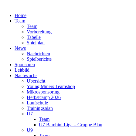
Zum
Inhalt
Home
springen
Team
Team
Vorbereitung
Tabelle
Spielplan
News
Nachrichten
Spielberichte
Sponsoren
Leitbild
Nachwuchs
Übersicht
Young Miners Teamshop
Mikrosponsoring
Herbstcamp 2026
Laufschule
Trainingsplan
U7
Team
U7 Bambini Liga – Gruppe Blau
U9
Team