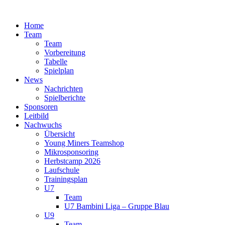
Zum
Inhalt
Home
springen
Team
Team
Vorbereitung
Tabelle
Spielplan
News
Nachrichten
Spielberichte
Sponsoren
Leitbild
Nachwuchs
Übersicht
Young Miners Teamshop
Mikrosponsoring
Herbstcamp 2026
Laufschule
Trainingsplan
U7
Team
U7 Bambini Liga – Gruppe Blau
U9
Team