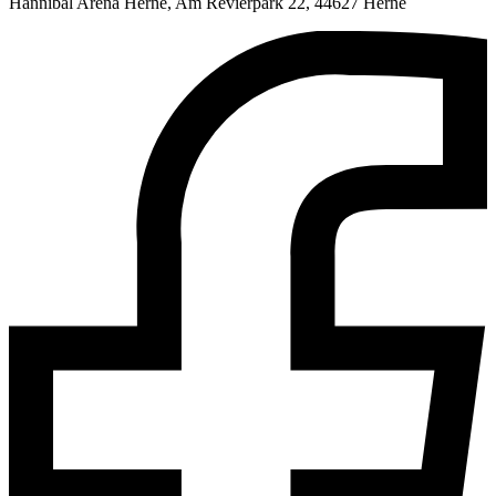
Hannibal Arena Herne, Am Revierpark 22, 44627 Herne