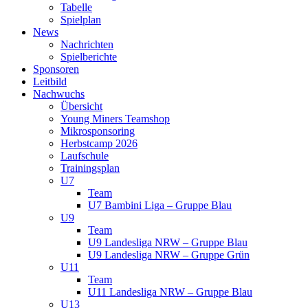
Tabelle
Spielplan
News
Nachrichten
Spielberichte
Sponsoren
Leitbild
Nachwuchs
Übersicht
Young Miners Teamshop
Mikrosponsoring
Herbstcamp 2026
Laufschule
Trainingsplan
U7
Team
U7 Bambini Liga – Gruppe Blau
U9
Team
U9 Landesliga NRW – Gruppe Blau
U9 Landesliga NRW – Gruppe Grün
U11
Team
U11 Landesliga NRW – Gruppe Blau
U13