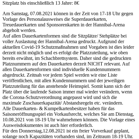
Sitzplatz bis einschließlich 13 Jahre: 8€
Am Samstag, 07.08.2021 können in der Zeit von 17-18 Uhr gegen
Vorlage des Personalausweises die Superdauerkarten,
Treuedauerkarten und Sponsorenkarten in der Hannibal-Arena
abgeholt werden.
Auf allen Dauerkartenformen sind die Sitzplätze/ Stehplätze bei
voller Auslastung der Hannibal-Arena gedruckt. Aufgrund der
aktuellen Covid-19 Schutzmaßnahmen und Vorgaben ist dies leider
derzeit nicht möglich und es erfolgt die Platzzuteilung, wie oben
bereits erwähnt, im Schachbrettsystem. Daher sind die gedruckten
Platznummern auf den Dauerkarten derzeit NICHT relevant. Auf
allen Dauerkartenformen sind individuelle Kundennummern
abgedruckt. Zeitnah vor jedem Spiel werden wir eine Liste
veröffentlichen, mit allen Kundennummern und der jeweiligen
Platzzuteilung für das anstehende Heimspiel. Somit kann sich der
Platz über die laufende Saison immer mal wieder verändern, wenn
die Corona-Schutzverordnung angepasst wird und sich die
maximale Zuschauerkapazität/ Abstandsregeln etc. verändern.
Alle Dauerkarten- & Kumpelkartenbesitzer haben für das
Saisoneröffnungsspiel ein Vorkaufsrecht, welches Sie am Dienstag,
10.08.2021 von 18-19 Uhr wahrnehmen können. Die Vorlage eines
Ausweisdokumentes ist auch hier erforderlich.
Für den Donnerstag,12.08.2021 ist ein freier Vorverkauf geplant,
solange noch Kapazitäten vorhanden sind, im Zeitraum 18-19 Uhr.