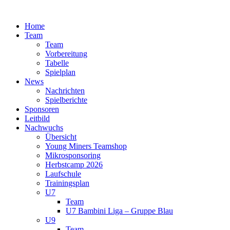
Zum
Inhalt
Home
springen
Team
Team
Vorbereitung
Tabelle
Spielplan
News
Nachrichten
Spielberichte
Sponsoren
Leitbild
Nachwuchs
Übersicht
Young Miners Teamshop
Mikrosponsoring
Herbstcamp 2026
Laufschule
Trainingsplan
U7
Team
U7 Bambini Liga – Gruppe Blau
U9
Team