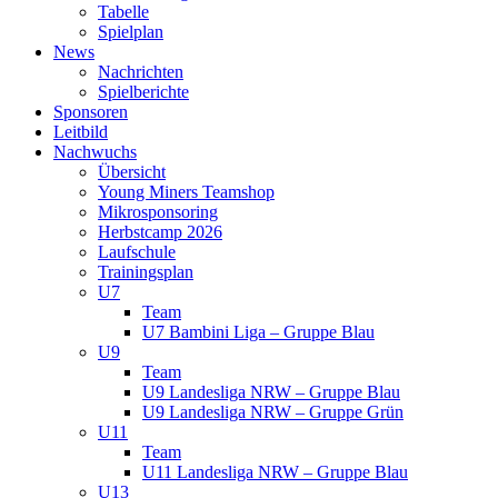
Tabelle
Spielplan
News
Nachrichten
Spielberichte
Sponsoren
Leitbild
Nachwuchs
Übersicht
Young Miners Teamshop
Mikrosponsoring
Herbstcamp 2026
Laufschule
Trainingsplan
U7
Team
U7 Bambini Liga – Gruppe Blau
U9
Team
U9 Landesliga NRW – Gruppe Blau
U9 Landesliga NRW – Gruppe Grün
U11
Team
U11 Landesliga NRW – Gruppe Blau
U13