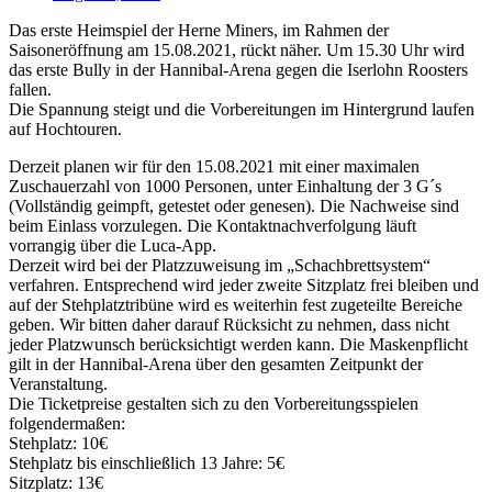
Das erste Heimspiel der Herne Miners, im Rahmen der
Saisoneröffnung am 15.08.2021, rückt näher. Um 15.30 Uhr wird
das erste Bully in der Hannibal-Arena gegen die Iserlohn Roosters
fallen.
Die Spannung steigt und die Vorbereitungen im Hintergrund laufen
auf Hochtouren.
Derzeit planen wir für den 15.08.2021 mit einer maximalen
Zuschauerzahl von 1000 Personen, unter Einhaltung der 3 G´s
(Vollständig geimpft, getestet oder genesen). Die Nachweise sind
beim Einlass vorzulegen. Die Kontaktnachverfolgung läuft
vorrangig über die Luca-App.
Derzeit wird bei der Platzzuweisung im „Schachbrettsystem“
verfahren. Entsprechend wird jeder zweite Sitzplatz frei bleiben und
auf der Stehplatztribüne wird es weiterhin fest zugeteilte Bereiche
geben. Wir bitten daher darauf Rücksicht zu nehmen, dass nicht
jeder Platzwunsch berücksichtigt werden kann. Die Maskenpflicht
gilt in der Hannibal-Arena über den gesamten Zeitpunkt der
Veranstaltung.
Die Ticketpreise gestalten sich zu den Vorbereitungsspielen
folgendermaßen:
Stehplatz: 10€
Stehplatz bis einschließlich 13 Jahre: 5€
Sitzplatz: 13€