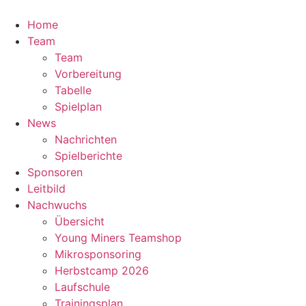
Zum
Inhalt
Home
springen
Team
Team
Vorbereitung
Tabelle
Spielplan
News
Nachrichten
Spielberichte
Sponsoren
Leitbild
Nachwuchs
Übersicht
Young Miners Teamshop
Mikrosponsoring
Herbstcamp 2026
Laufschule
Trainingsplan