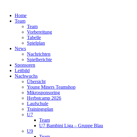
Zum
Inhalt
Home
springen
Team
Team
Vorbereitung
Tabelle
Spielplan
News
Nachrichten
Spielberichte
Sponsoren
Leitbild
Nachwuchs
Übersicht
Young Miners Teamshop
Mikrosponsoring
Herbstcamp 2026
Laufschule
Trainingsplan
U7
Team
U7 Bambini Liga – Gruppe Blau
U9
Team