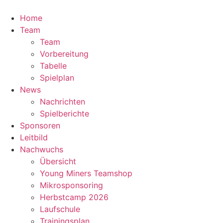
Zum
Inhalt
Home
springen
Team
Team
Vorbereitung
Tabelle
Spielplan
News
Nachrichten
Spielberichte
Sponsoren
Leitbild
Nachwuchs
Übersicht
Young Miners Teamshop
Mikrosponsoring
Herbstcamp 2026
Laufschule
Trainingsplan