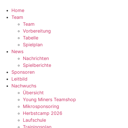
Zum
Inhalt
Home
springen
Team
Team
Vorbereitung
Tabelle
Spielplan
News
Nachrichten
Spielberichte
Sponsoren
Leitbild
Nachwuchs
Übersicht
Young Miners Teamshop
Mikrosponsoring
Herbstcamp 2026
Laufschule
Trainingsplan