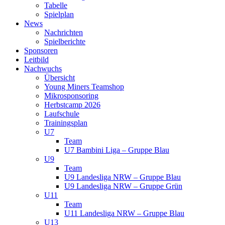
Tabelle
Spielplan
News
Nachrichten
Spielberichte
Sponsoren
Leitbild
Nachwuchs
Übersicht
Young Miners Teamshop
Mikrosponsoring
Herbstcamp 2026
Laufschule
Trainingsplan
U7
Team
U7 Bambini Liga – Gruppe Blau
U9
Team
U9 Landesliga NRW – Gruppe Blau
U9 Landesliga NRW – Gruppe Grün
U11
Team
U11 Landesliga NRW – Gruppe Blau
U13