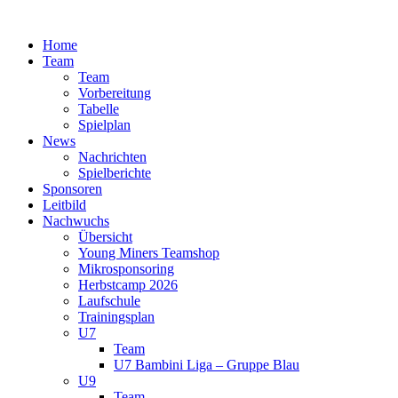
Zum
Inhalt
Home
springen
Team
Team
Vorbereitung
Tabelle
Spielplan
News
Nachrichten
Spielberichte
Sponsoren
Leitbild
Nachwuchs
Übersicht
Young Miners Teamshop
Mikrosponsoring
Herbstcamp 2026
Laufschule
Trainingsplan
U7
Team
U7 Bambini Liga – Gruppe Blau
U9
Team