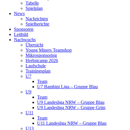
Tabelle
Spielplan
News
Nachrichten
Spielberichte
Sponsoren
Leitbild
Nachwuchs
Übersicht
Young Miners Teamshop
Mikrosponsoring
Herbstcamp 2026
Laufschule
Trainingsplan
U7
Team
U7 Bambini Liga – Gruppe Blau
U9
Team
U9 Landesliga NRW – Gruppe Blau
U9 Landesliga NRW – Gruppe Grün
U11
Team
U11 Landesliga NRW – Gruppe Blau
U13