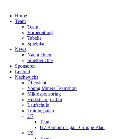
Zum
Inhalt
Home
springen
Team
Team
Vorbereitung
Tabelle
Spielplan
News
Nachrichten
Spielberichte
Sponsoren
Leitbild
Nachwuchs
Übersicht
Young Miners Teamshop
Mikrosponsoring
Herbstcamp 2026
Laufschule
Trainingsplan
U7
Team
U7 Bambini Liga – Gruppe Blau
U9
Team