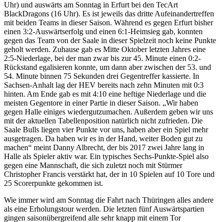
Uhr) und auswärts am Sonntag in Erfurt bei den TecArt
BlackDragons (16 Uhr). Es ist jeweils das dritte Aufeinandertreffen
mit beiden Teams in dieser Saison. Während es gegen Erfurt bisher
einen 3:2-Auswärtserfolg und einen 6:1-Heimsieg gab, konnten
gegen das Team von der Saale in dieser Spielzeit noch keine Punkte
geholt werden. Zuhause gab es Mitte Oktober letzten Jahres eine
2:5-Niederlage, bei der man zwar bis zur 45. Minute einen 0:2-
Rückstand egalisieren konnte, um dann aber zwischen der 53. und
54. Minute binnen 75 Sekunden drei Gegentreffer kassierte. In
Sachsen-Anhalt lag der HEV bereits nach zehn Minuten mit 0:3
hinten. Am Ende gab es mit 4:10 eine heftige Niederlage und die
meisten Gegentore in einer Partie in dieser Saison. „Wir haben
gegen Halle einiges wiedergutzumachen. Außerdem geben wir uns
mit der aktuellen Tabellenposition natürlich nicht zufrieden. Die
Saale Bulls liegen vier Punkte vor uns, haben aber ein Spiel mehr
ausgetragen. Da haben wir es in der Hand, weiter Boden gut zu
machen“ meint Danny Albrecht, der bis 2017 zwei Jahre lang in
Halle als Spieler aktiv war. Ein typisches Sechs-Punkte-Spiel also
gegen eine Mannschaft, die sich zuletzt noch mit Stürmer
Christopher Francis verstärkt hat, der in 10 Spielen auf 10 Tore und
25 Scorerpunkte gekommen ist.
Wie immer wird am Sonntag die Fahrt nach Thüringen alles andere
als eine Erholungstour werden. Die letzten fünf Auswärtspartien
gingen saisonübergreifend alle sehr knapp mit einem Tor