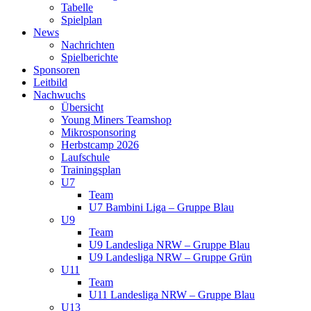
Tabelle
Spielplan
News
Nachrichten
Spielberichte
Sponsoren
Leitbild
Nachwuchs
Übersicht
Young Miners Teamshop
Mikrosponsoring
Herbstcamp 2026
Laufschule
Trainingsplan
U7
Team
U7 Bambini Liga – Gruppe Blau
U9
Team
U9 Landesliga NRW – Gruppe Blau
U9 Landesliga NRW – Gruppe Grün
U11
Team
U11 Landesliga NRW – Gruppe Blau
U13