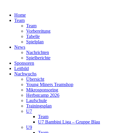
Zum
Inhalt
Home
springen
Team
Team
Vorbereitung
Tabelle
Spielplan
News
Nachrichten
Spielberichte
Sponsoren
Leitbild
Nachwuchs
Übersicht
Young Miners Teamshop
Mikrosponsoring
Herbstcamp 2026
Laufschule
Trainingsplan
U7
Team
U7 Bambini Liga – Gruppe Blau
U9
Team