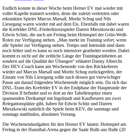
Endlich konnte in dieser Woche beim Herner EV mal wieder mit
voller Kapelle trainiert werden, denn die zuletzt verletzten oder
erkrankten Spieler Marcus Marsall, Moritz Schug und Nils
Liesegang waren wieder mit auf dem Eis. Ebenfalls mit dabei waren
die Krefelder DNL-Förderlizenzspieler Darren Mieszkowski und
Edwin Schitz, die auch am Freitag beim Heimspiel der Grün-Weiß-
Roten zur Verfügung stehen. „Man merkt im Training sofort, wenn
alle Spieler zur Verfügung stehen. Tempo und Intensität sind dann
noch höher und es kann so noch intensiver gearbeitet werden. Dabei
kommt es nicht auf die zeitliche Länge der Trainingseinheiten an
sondern auf die Qualität der Übungen“ erläutert Danny Albrecht.
Der HEV-Coach kann am Wochenende von den Rückkehrern
wieder auf Marcus Marsall und Moritz Schug zurückgreifen, der
Einsatz von Nils Liesegang sollte nach dessen gut vierwöchiger
Pause am darauf folgenden Wochenende möglich sein. Da sich das
DNL-Team des Krefelder EV in der Endphase der Hauptrunde der
Division II befindet und es dort an der Tabellenspitze einen
spannenden Dreikampf mit Ingolstadt und Kaufbeuren um zwei
Relegationsplätze gibt, haben für Edwin Schitz und Darren
Mieszkowski natürlich die Spiele beim KEV, die samstags und
sonntags stattfinden, absoluten Vorrang.
Die Wochenendaufgaben für den Herner EV lauten: Heimspiel am
Freitag in der Hannibal-Arena gegen die Saale Bulls aus Halle (20