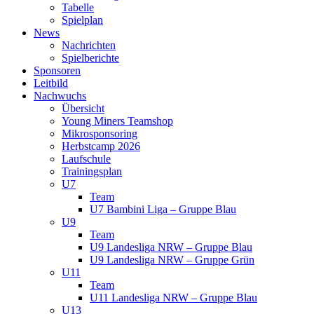
Tabelle
Spielplan
News
Nachrichten
Spielberichte
Sponsoren
Leitbild
Nachwuchs
Übersicht
Young Miners Teamshop
Mikrosponsoring
Herbstcamp 2026
Laufschule
Trainingsplan
U7
Team
U7 Bambini Liga – Gruppe Blau
U9
Team
U9 Landesliga NRW – Gruppe Blau
U9 Landesliga NRW – Gruppe Grün
U11
Team
U11 Landesliga NRW – Gruppe Blau
U13