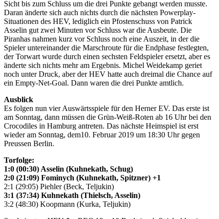
Sicht bis zum Schluss um die drei Punkte gebangt werden musste.
Daran änderte sich auch nichts durch die nächsten Powerplay-
Situationen des HEV, lediglich ein Pfostenschuss von Patrick
Asselin gut zwei Minuten vor Schluss war die Ausbeute. Die
Piranhas nahmen kurz vor Schluss noch eine Auszeit, in der die
Spieler untereinander die Marschroute für die Endphase festlegten,
der Torwart wurde durch einen sechsten Feldspieler ersetzt, aber es
änderte sich nichts mehr am Ergebnis. Michel Weidekamp geriet
noch unter Druck, aber der HEV hatte auch dreimal die Chance auf
ein Empty-Net-Goal. Dann waren die drei Punkte amtlich.
Ausblick
Es folgen nun vier Auswärtsspiele für den Herner EV. Das erste ist
am Sonntag, dann müssen die Grün-Weiß-Roten ab 16 Uhr bei den
Crocodiles in Hamburg antreten. Das nächste Heimspiel ist erst
wieder am Sonntag, dem10. Februar 2019 um 18:30 Uhr gegen
Preussen Berlin.
Torfolge:
1:0 (00:30) Asselin (Kuhnekath, Schug)
2:0 (21:09) Fominych (Kuhnekath, Spitzner) +1
2:1 (29:05) Piehler (Beck, Teljukin)
3:1 (37:34) Kuhnekath (Thielsch, Asselin)
3:2 (48:30) Koopmann (Kurka, Teljukin)