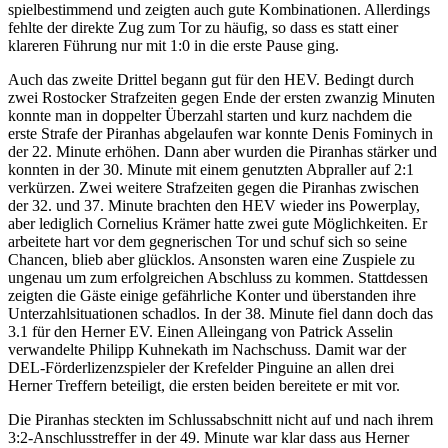
spielbestimmend und zeigten auch gute Kombinationen. Allerdings
fehlte der direkte Zug zum Tor zu häufig, so dass es statt einer
klareren Führung nur mit 1:0 in die erste Pause ging.
Auch das zweite Drittel begann gut für den HEV. Bedingt durch
zwei Rostocker Strafzeiten gegen Ende der ersten zwanzig Minuten
konnte man in doppelter Überzahl starten und kurz nachdem die
erste Strafe der Piranhas abgelaufen war konnte Denis Fominych in
der 22. Minute erhöhen. Dann aber wurden die Piranhas stärker und
konnten in der 30. Minute mit einem genutzten Abpraller auf 2:1
verkürzen. Zwei weitere Strafzeiten gegen die Piranhas zwischen
der 32. und 37. Minute brachten den HEV wieder ins Powerplay,
aber lediglich Cornelius Krämer hatte zwei gute Möglichkeiten. Er
arbeitete hart vor dem gegnerischen Tor und schuf sich so seine
Chancen, blieb aber glücklos. Ansonsten waren eine Zuspiele zu
ungenau um zum erfolgreichen Abschluss zu kommen. Stattdessen
zeigten die Gäste einige gefährliche Konter und überstanden ihre
Unterzahlsituationen schadlos. In der 38. Minute fiel dann doch das
3.1 für den Herner EV. Einen Alleingang von Patrick Asselin
verwandelte Philipp Kuhnekath im Nachschuss. Damit war der
DEL-Förderlizenzspieler der Krefelder Pinguine an allen drei
Herner Treffern beteiligt, die ersten beiden bereitete er mit vor.
Die Piranhas steckten im Schlussabschnitt nicht auf und nach ihrem
3:2-Anschlusstreffer in der 49. Minute war klar dass aus Herner