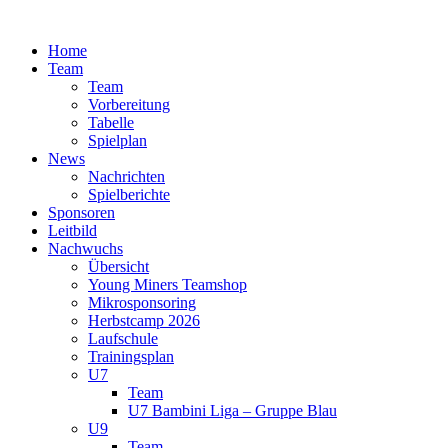
Zum
Inhalt
Home
springen
Team
Team
Vorbereitung
Tabelle
Spielplan
News
Nachrichten
Spielberichte
Sponsoren
Leitbild
Nachwuchs
Übersicht
Young Miners Teamshop
Mikrosponsoring
Herbstcamp 2026
Laufschule
Trainingsplan
U7
Team
U7 Bambini Liga – Gruppe Blau
U9
Team