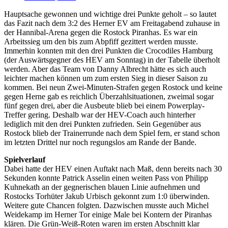
Hauptsache gewonnen und wichtige drei Punkte geholt – so lautet
das Fazit nach dem 3:2 des Herner EV am Freitagabend zuhause in
der Hannibal-Arena gegen die Rostock Piranhas. Es war ein
Arbeitssieg um den bis zum Abpfiff gezittert werden musste.
Immerhin konnten mit den drei Punkten die Crocodiles Hamburg
(der Auswärtsgegner des HEV am Sonntag) in der Tabelle überholt
werden. Aber das Team von Danny Albrecht hätte es sich auch
leichter machen können um zum ersten Sieg in dieser Saison zu
kommen. Bei neun Zwei-Minuten-Strafen gegen Rostock und keine
gegen Herne gab es reichlich Überzahlsituationen, zweimal sogar
fünf gegen drei, aber die Ausbeute blieb bei einem Powerplay-
Treffer gering. Deshalb war der HEV-Coach auch hinterher
lediglich mit den drei Punkten zufrieden. Sein Gegenüber aus
Rostock blieb der Trainerrunde nach dem Spiel fern, er stand schon
im letzten Drittel nur noch regungslos am Rande der Bande.
Spielverlauf
Dabei hatte der HEV einen Auftakt nach Maß, denn bereits nach 30
Sekunden konnte Patrick Asselin einen weiten Pass von Philipp
Kuhnekath an der gegnerischen blauen Linie aufnehmen und
Rostocks Torhüter Jakub Urbisch gekonnt zum 1:0 überwinden.
Weitere gute Chancen folgten. Dazwischen musste auch Michel
Weidekamp im Herner Tor einige Male bei Kontern der Piranhas
klären. Die Grün-Weiß-Roten waren im ersten Abschnitt klar