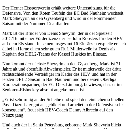
Der Herner Eissportverein erhält weitere Unterstützung für die
Defensive. Von den Roten Teufeln des EC Bad Nauheim wechselt
Mark Shevyrin an den Gysenberg und wird in der kommenden
Saison mit der Nummer 15 auflaufen.
Mark ist der Bruder von Denis Shevyrin, der in der Spielzeit
2015/16 mit einer Förderlizenz der Iserlohn Roosters für den HEV
auf dem Eis stand. In seinen insgesamt 16 Einsätzen erspielte er sich
dabei in Herne einen sehr guten Ruf. Mittlerweile ist Denis als
Kapitän des DEL2-Teams der Kassel Huskies im Einsatz.
Nun kommt der nächste Shevyrin an den Gysenberg. Mark ist 21
Jahre alt und ebenfalls Abwehrspieler. Er ist mittlerweile der dritte
rechtsschießende Verteidiger im Kader des HEV und hat in der
letzten DEL2-Saison in Bad Nauheim und bei dessen Oberliga-
Kooperationspartner, der EG Diez-Limburg, bewiesen, dass er im
Senioren-Eishockey absolut angekommen ist.
„Er ist sehr ruhig an der Scheibe und spielt den einfachen schnellen
Pass. Dazu ist er gut ausgebildet und arbeitet in der Defensive sehr
konsequent“, freut sich HEV-Coach Danny Albrecht auf den
Neuzugang.
Und auch der in Sankt Petersburg geborene Mark Shevyrin blickt