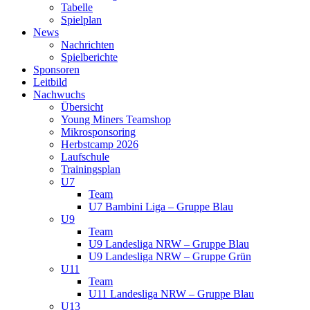
Tabelle
Spielplan
News
Nachrichten
Spielberichte
Sponsoren
Leitbild
Nachwuchs
Übersicht
Young Miners Teamshop
Mikrosponsoring
Herbstcamp 2026
Laufschule
Trainingsplan
U7
Team
U7 Bambini Liga – Gruppe Blau
U9
Team
U9 Landesliga NRW – Gruppe Blau
U9 Landesliga NRW – Gruppe Grün
U11
Team
U11 Landesliga NRW – Gruppe Blau
U13