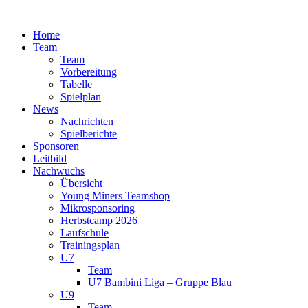
Zum
Inhalt
Home
springen
Team
Team
Vorbereitung
Tabelle
Spielplan
News
Nachrichten
Spielberichte
Sponsoren
Leitbild
Nachwuchs
Übersicht
Young Miners Teamshop
Mikrosponsoring
Herbstcamp 2026
Laufschule
Trainingsplan
U7
Team
U7 Bambini Liga – Gruppe Blau
U9
Team