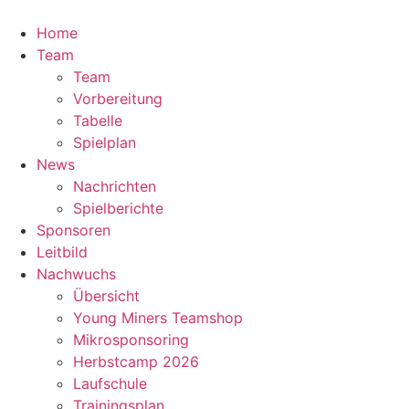
Zum
Inhalt
Home
springen
Team
Team
Vorbereitung
Tabelle
Spielplan
News
Nachrichten
Spielberichte
Sponsoren
Leitbild
Nachwuchs
Übersicht
Young Miners Teamshop
Mikrosponsoring
Herbstcamp 2026
Laufschule
Trainingsplan